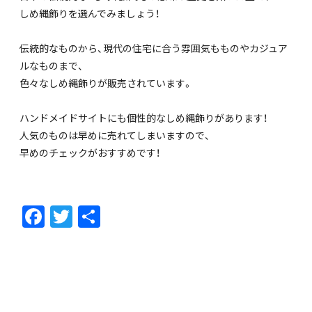
しめ縄飾りを選んでみましょう！
伝統的なものから、現代の住宅に合う雰囲気もものやカジュア
ルなものまで、
色々なしめ縄飾りが販売されています。
ハンドメイドサイトにも個性的なしめ縄飾りがあります！
人気のものは早めに売れてしまいますので、
早めのチェックがおすすめです！
F
T
共
ac
w
有
e
itt
b
er
o