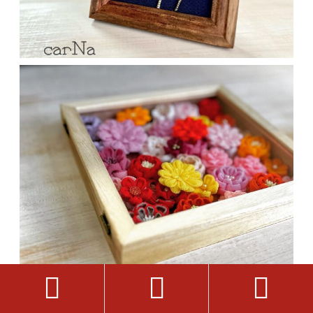


