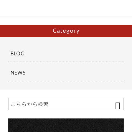
o
k
Category
BLOG
NEWS