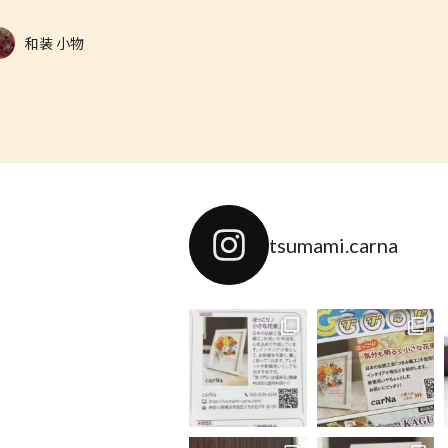
和装 小物
tsumami.carna