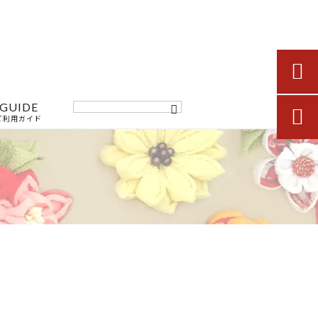

GUIDE

ご利用ガイド