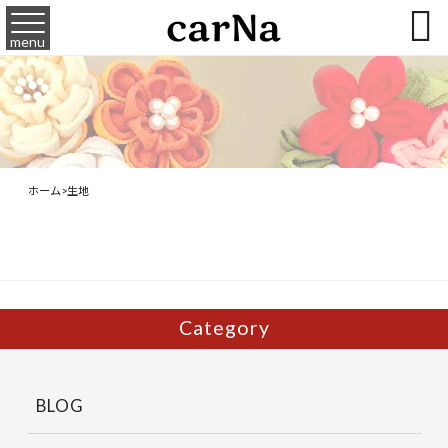

menu
ホーム
>
生地
Category
BLOG