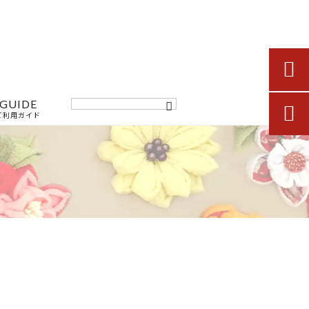

GUIDE

ご利用ガイド