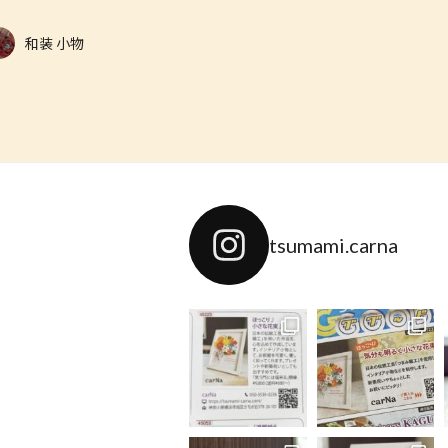
和装 小物
tsumami.carna